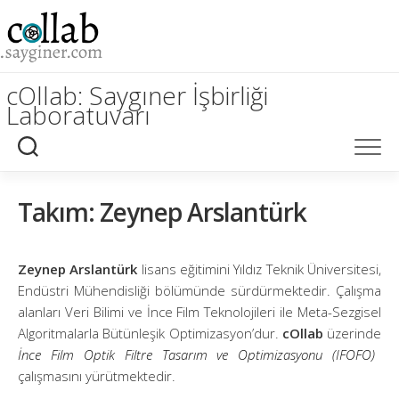
Skip
to
content
cOllab: Saygıner İşbirliği
Laboratuvarı
Takım: Zeynep Arslantürk
Zeynep Arslantürk
lisans eğitimini Yıldız Teknik Üniversitesi,
Endüstri Mühendisliği bölümünde sürdürmektedir. Çalışma
alanları Veri Bilimi ve İnce Film Teknolojileri ile Meta-Sezgisel
Algoritmalarla Bütünleşik Optimizasyon’dur.
cOllab
üzerinde
İnce Film Optik Filtre Tasarım ve Optimizasyonu (IFOFO)
çalışmasını yürütmektedir.